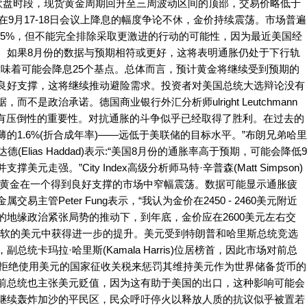
）欧盘时段，现货黄金周期回升至三周波动区间的顶部，交易价略低于
在9月17-18日会议上降息的幅度争论不休，金价持续震荡。市场普遍
25%，但不能完全排除采取更激进的行动的可能性，因为最近美国经
。如果8月份的数据与预期相符或更好，这将表明通胀仍处于下行轨
意味着可能会降息25个基点。总体而言，预计黄金将继续受到预期的
良好支撑，这将继续推动避险需求。投资者对美国总统大选辩论没有
不是政治承诺。德国商业银行外汇分析师ulright Leutchmann
那样具有压倒性的重要性。对抗通胀的斗争似乎已经取得了胜利。在过去的
的1.6%(折合成年率)——远低于美联储的目标水平。”布朗兄弟哈里
(Elias Haddad)表示:“美国8月份的通胀率高于预期，可能会降低9
走强。”City Index高级分析师马特·辛普森(Matt Simpson)
，黄金在一个得到良好支撑的市场中窄幅震荡。数据可能显示通胀疲
主管Peter Fung表示，“我认为金价在2450 - 2460美元附近
地缘政治紧张局势的推动下，到年底，金价应在2600美元左右交
疲软的美元中获得进一步的提升。美元受到特朗普和哈里斯总统竞选
统卡玛拉·哈里斯(Kamala Harris)位居榜首，因此市场对前总
p)通过对拒绝使用美元的国家征收关税来惩罚其维持美元作为世界储备货币的
前总统也主张美元贬值，因为这有助于美国的出口，这种影响可能会
继续轰炸加沙的平民区，民众呼吁停火以释放人质的抗议似乎被置若