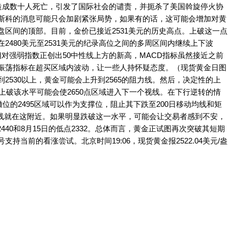
的袭击造成数十人死亡，引发了国际社会的谴责，并扼杀了美国斡旋停火协
斯科的消息可能只会加剧紧张局势，如果有的话，这可能会增加对黄
区间的顶部。目前，金价已接近2531美元的历史高点。上破这一点
2480美元至2531美元的纪录高位之间的多周区间内继续上下波
对强弱指数正创出50中性线上方的新高，MACD指标虽然接近之前
振荡指标在超买区域内波动，让一些人持怀疑态度。（现货黄金日图
2530以上，黄金可能会上升到2565的阻力线。然后，决定性的上
，上破该水平可能会使2650点区域进入下一个视线。在下行逆转的情
契回撤位的2495区域可以作为支撑位，阻止其下跌至200日移动均线和矩
波那契线就在这附近。如果明显跌破这一水平，可能会让交易者感到不安，
440和8月15日的低点2332。总体而言，黄金正试图再次突破其短期
持当前的看涨尝试。北京时间19:06，现货黄金报2522.04美元/盎