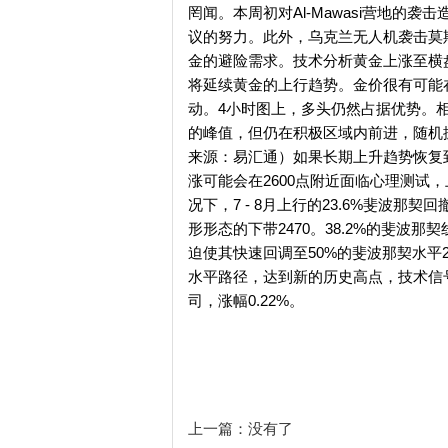
罔闻。本周初对Al-Mawasi营地
议的努力。此外，乌克兰无人机袭击莫
金的避险需求。技术分析黄金上涨至横盘
将延续黄金的上行趋势。金价很有可能在
动。4小时图上，多头仍然占据优势。相
的峰值，但仍在积极区域内前进，随机
来源：易汇通）如果长期上升趋势恢复到
涨可能会在2600点附近面临心理测试
况下，7 - 8月上行的23.6%斐波那
形形态的下带2470。38.2%的斐
迫使其快速回调至50%的斐波那契水平2
水平路径，达到新的历史高点，技术信号支
司，涨幅0.22%。
上一篇：没有了