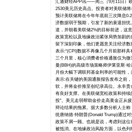
汇通财经APP讯——周三（9月11日
2530美元历史高点。投资者对美联储将
预计美联储将在今年年底前三次降息0.
济数据弱于预期，引发了新的衰退担忧
道，并朝着美联储2%的目标前进，这
政策宽松以及地缘政治紧张局势加剧的
留下深刻印象，他们更愿意关注经济数据，而
表示:“(CPI)数据不再像几个月前
三个月里，核心消费者价格通胀仅为微薄
曼(BBH)的高级市场策略师伊莱亚斯·哈达德
月份大幅下调联邦基金利率的可能性，并支撑美元
表示:在关键的美国通胀报告发布之前
软，并将金价推至创纪录高位。永丰贵金属交易
有良好支撑。在美联储宽松政策和持续的
投”。美元走弱帮助金价走高黄金正从
辩论结果的拖累。据大多数分析人士称，副总
统唐纳德·特朗普(Donald Trum
政策不屑一顾。也就是说，考虑到这位
被抵消。在地缘政治风险方面，以色列