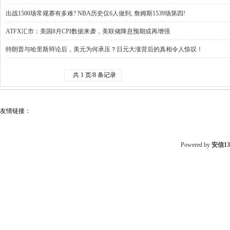
出战1500场常规赛有多难? NBA历史仅6人做到, 詹姆斯1539场第四!
ATFX汇市：美国8月CPI数据来袭，美联储降息预期或再增强
特朗普与哈里斯辩论后，美元为何承压？日元大涨背后的真相令人惊叹！
共 1 页/8 条记录
友情链接：
Powered by
安信1