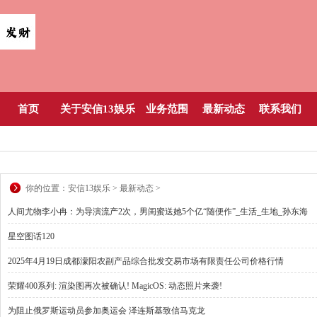
首页
关于安信13娱乐
业务范围
最新动态
联系我们
你的位置：
安信13娱乐
>
最新动态
>
人间尤物李小冉：为导演流产2次，男闺蜜送她5个亿“随便作”_生活_生地_孙东海
星空图话120
2025年4月19日成都濛阳农副产品综合批发交易市场有限责任公司价格行情
荣耀400系列: 渲染图再次被确认! MagicOS: 动态照片来袭!
为阻止俄罗斯运动员参加奥运会 泽连斯基致信马克龙